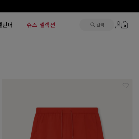
캘린더
슈즈 셀렉션
검색
0