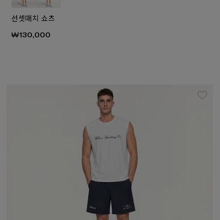
선셋매치 쇼츠
₩130,000