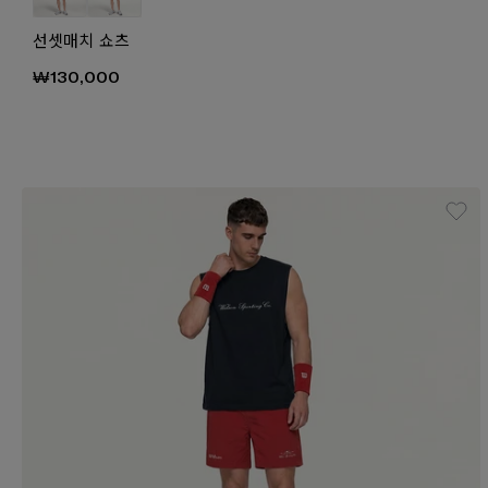
선셋매치 쇼츠
₩130,000