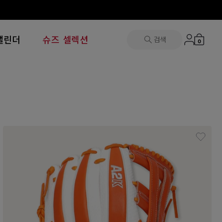
캘린더
슈즈 셀렉션
검색
0