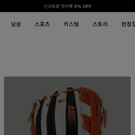
신규회원 첫구매 5% OFF
남성
스포츠
커스텀
스토리
런칭