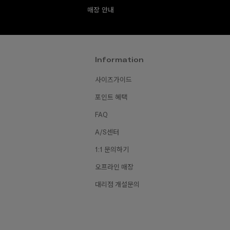
매장 안내
Information
사이즈가이드
포인트 혜택
FAQ
A/S센터
1:1 문의하기
오프라인 매장
대리점 개설문의