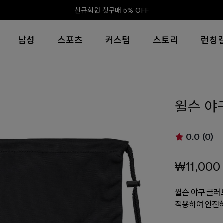
신규회원 첫구매 5% OFF
남성
스포츠
커스텀
스토리
런칭
윌슨 야
0.0 (0)
₩11,000
윌슨 야구 글러
적용하여 안전하