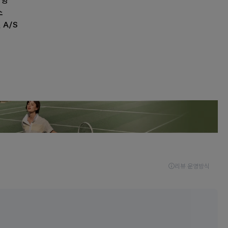
사항
소
 A/S