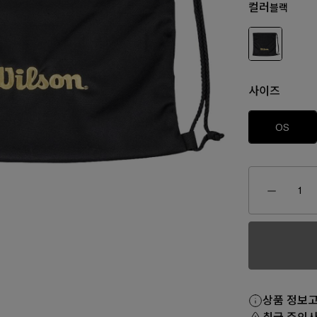
컬러
블랙
사이즈
OS
₩150,0
170,000
₩160,000
₩80,000
₩130,000
상품 정보