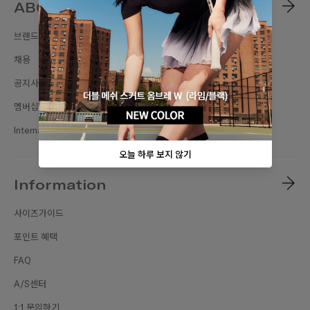
ABOUT
브랜드스토리
채용
공지사항
멤버십
International Sites
Information
사이즈가이드
포인트 혜택
FAQ
A/S센터
1:1 문의하기