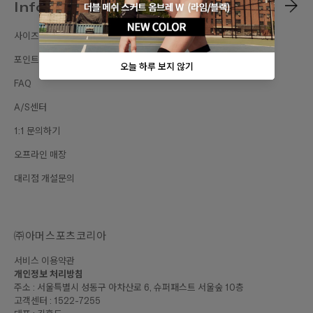
Information
사이즈가이드
포인트 혜택
FAQ
A/S센터
1:1 문의하기
오프라인 매장
대리점 개설문의
㈜아머스포츠코리아
서비스 이용약관
개인정보 처리방침
주소 : 서울특별시 성동구 아차산로 6, 슈퍼패스트 서울숲 10층
고객센터 : 1522-7255