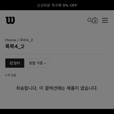
신규회원 첫구매 5% OFF
0
본문 바로 가기
Home
/ 룩북4_2
룩북4_2
필터
정렬 기준
0개 제품
죄송합니다. 이 컬렉션에는 제품이 없습니다.