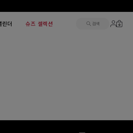
캘린더
슈즈 셀렉션
검색
0