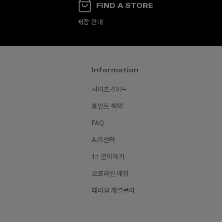
FIND A STORE
매장 안내
Information
사이즈가이드
포인트 혜택
₩150,0
70,000
₩160,000
₩80,000
₩130,000
FAQ
A/S센터
1:1 문의하기
오프라인 매장
대리점 개설문의