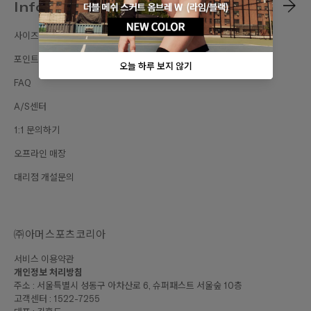
Information
사이즈가이드
포인트 혜택
FAQ
A/S센터
1:1 문의하기
오프라인 매장
대리점 개설문의
㈜아머스포츠코리아
서비스 이용약관
개인정보 처리방침
주소 : 서울특별시 성동구 아차산로 6, 슈퍼패스트 서울숲 10층
고객센터 : 1522-7255