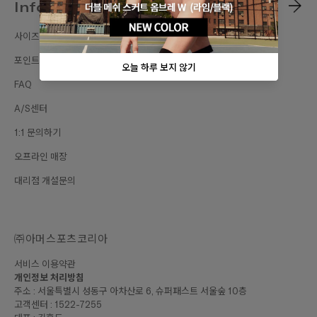
Information
사이즈가이드
포인트 혜택
FAQ
A/S센터
1:1 문의하기
오프라인 매장
대리점 개설문의
㈜아머스포츠코리아
서비스 이용약관
개인정보 처리방침
주소 : 서울특별시 성동구 아차산로 6, 슈퍼패스트 서울숲 10층
고객센터 : 1522-7255