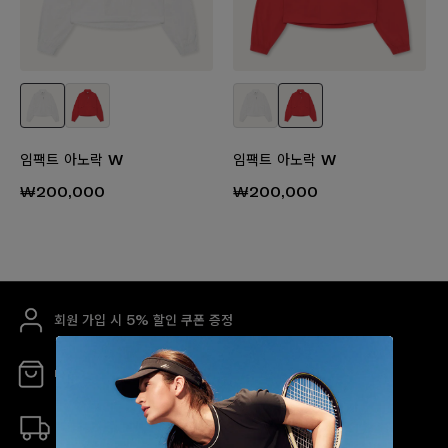
임팩트 아노락 W
임팩트 아노락 W
₩200,000
₩200,000
회원 가입 시 5% 할인 쿠폰 증정
매장 안내
무료 배송