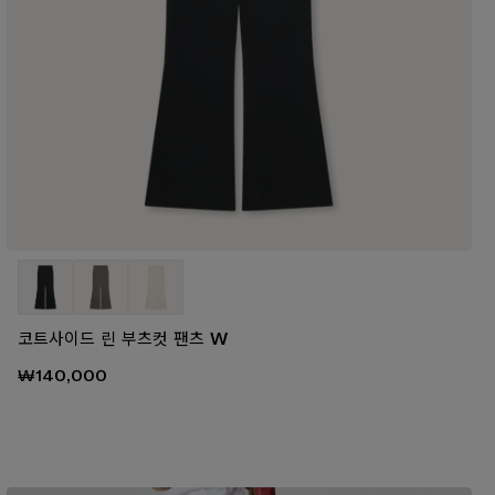
코트사이드 린 부츠컷 팬츠 W
₩140,000
00