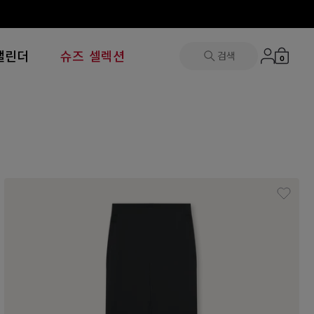
캘린더
슈즈 셀렉션
검색
0