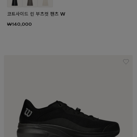
코트사이드 린 부츠컷 팬츠 W
₩140,000