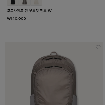
코트사이드 린 부츠컷 팬츠 W
₩140,000