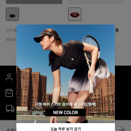
슈퍼볼 LIX 미니 풋볼
슈퍼볼 LIX 오피셜 게임 풋볼
₩35,000
₩270,000
회원 가입 시 5% 할인 쿠폰 증정
매장 안내
무료 배송
ABOUT