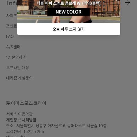
Information
사이즈가이드
포인트 혜택
FAQ
A/S센터
1:1 문의하기
오프라인 매장
대리점 개설문의
㈜아머스포츠코리아
서비스 이용약관
개인정보 처리방침
주소 : 서울특별시 성동구 아차산로 6, 슈퍼패스트 서울숲 10층
고객센터 : 1522-7255