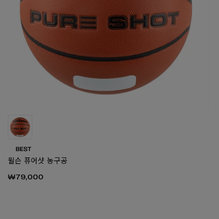
윌슨 퓨어샷 농구공
₩79,000
00