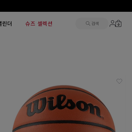
캘린더
슈즈 셀렉션
검색
0