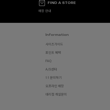
FIND A STORE
매장 안내
Information
사이즈가이드
포인트 혜택
₩150,0
70,000
₩160,000
₩80,000
₩130,000
FAQ
A/S센터
1:1 문의하기
오프라인 매장
대리점 개설문의