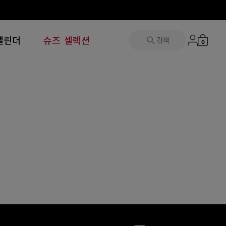
캘린더
슈즈 셀렉션
검색
0