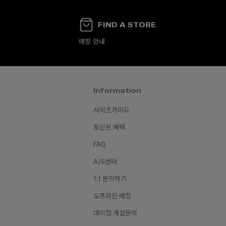
FIND A STORE
매장 안내
Information
사이즈가이드
₩150,0
70,000
₩160,000
₩80,000
₩130,000
포인트 혜택
FAQ
A/S센터
1:1 문의하기
오프라인 매장
대리점 개설문의