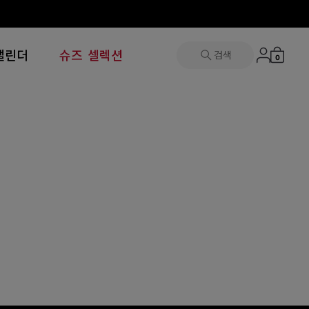
캘린더
슈즈 셀렉션
검색
0