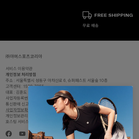
FREE SHIPPING
무료 배송
㈜아머스포츠코리아
서비스 이용약관
00
개인정보 처리방침
주소 : 서울특별시 성동구 아차산로 6, 슈퍼패스트 서울숲 10층
고객센터 : 1522-7255
대표 : 김훈도
사업자등록번호: 120-81-57446
통신판매 신고번호 : 2023-서울성동-2064
사업자정보확인
개인정보관리책임자 : 임민지
호스팅 서비스 : Shopify