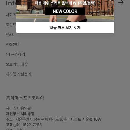
Information
사이즈가이드
포인트 혜택
FAQ
A/S센터
1:1 문의하기
오프라인 매장
대리점 개설문의
㈜아머스포츠코리아
서비스 이용약관
개인정보 처리방침
주소 : 서울특별시 성동구 아차산로 6, 슈퍼패스트 서울숲 10층
고객센터 : 1522-7255