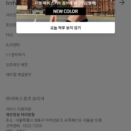
Information
사이즈가이드
포인트 혜택
FAQ
A/S센터
1:1 문의하기
오프라인 매장
대리점 개설문의
㈜아머스포츠코리아
서비스 이용약관
개인정보 처리방침
주소 : 서울특별시 성동구 아차산로 6, 슈퍼패스트 서울숲 10층
고객센터 : 1522-7255