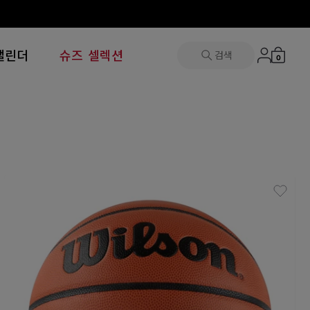
캘린더
슈즈 셀렉션
검색
0