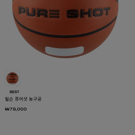
00
윌슨 퓨어샷 농구공
₩79,000