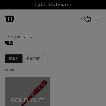
신규회원 첫구매 5% OFF
0
본문 바로 가기
스포츠 /
야구 /
배트
배트
필터
정렬 기준
1개 제품
SOLD OUT