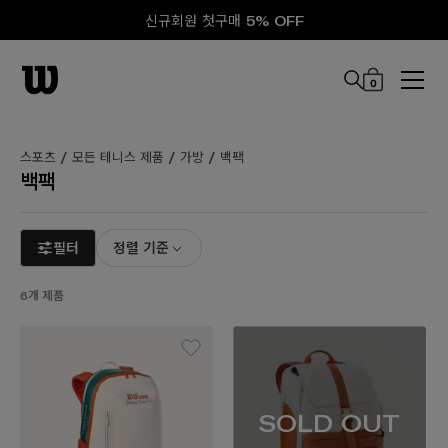
신규회원 첫구매 5% OFF
0
본문 바로 가기
스포츠 /
모든 테니스 제품 /
가방 /
백팩
백팩
필터
정렬 기준
6개 제품
SOLD OUT