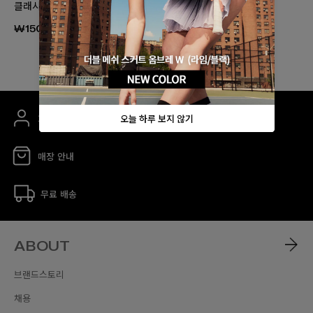
클래시 슈퍼투어 백팩
쉬프트 슈퍼투어 백팩
₩150,000
₩150,000
회원 가입 시 5% 할인 쿠폰 증정
매장 안내
무료 배송
ABOUT
브랜드스토리
채용