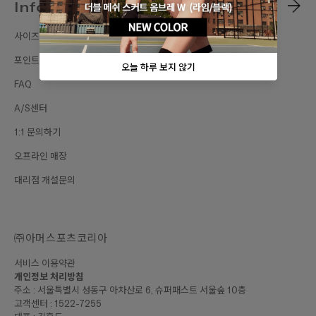
Information
사이즈가이드
포인트 혜택
FAQ
A/S센터
1:1 문의하기
오프라인 매장
대리점 개설문의
㈜아머스포츠코리아
서비스 이용약관
개인정보 처리방침
주소 : 서울특별시 성동구 아차산로 6, 슈퍼패스트 서울숲 10층
고객센터 : 1522-7255