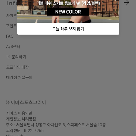
Information
사이즈가이드
포인트 혜택
FAQ
A/S센터
1:1 문의하기
오프라인 매장
대리점 개설문의
㈜아머스포츠코리아
서비스 이용약관
개인정보 처리방침
주소 : 서울특별시 성동구 아차산로 6, 슈퍼패스트 서울숲 10층
고객센터 : 1522-7255