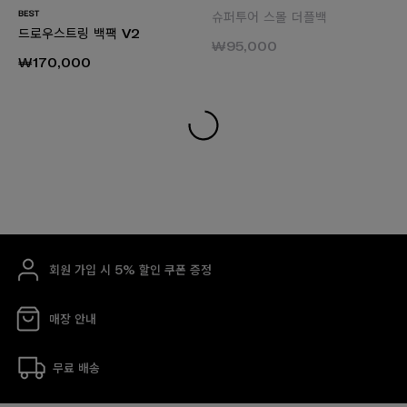
슈퍼투어 스몰 더플백
드로우스트링 백팩 V2
₩95,000
₩170,000
회원 가입 시 5% 할인 쿠폰 증정
매장 안내
무료 배송