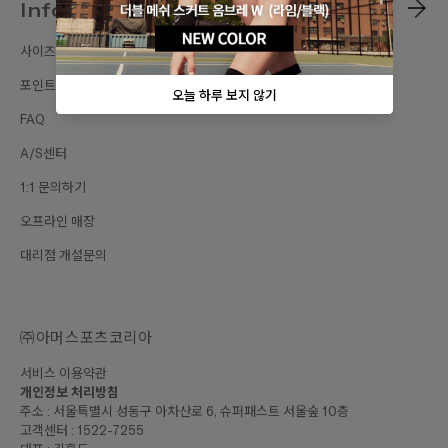
Information
사이즈가이드
포인트 혜택
FAQ
A/S센터
1:1 문의하기
오프라인 매장
대리점 개설문의
㈜아머스포츠코리아
서비스 이용약관
개인정보 처리방침
주소 : 서울특별시 성동구 아차산로 6, 슈퍼패스트 서울숲 10층
고객센터 : 1522-7255