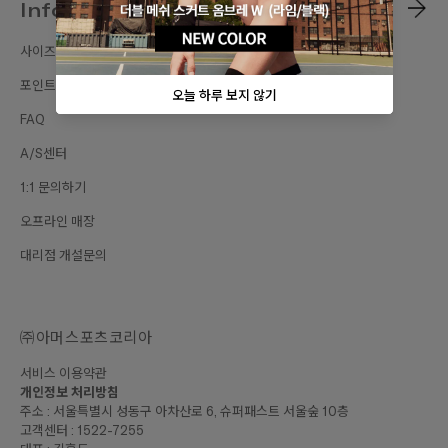
Information
사이즈가이드
포인트 혜택
FAQ
A/S센터
1:1 문의하기
오프라인 매장
대리점 개설문의
㈜아머스포츠코리아
서비스 이용약관
개인정보 처리방침
주소 : 서울특별시 성동구 아차산로 6, 슈퍼패스트 서울숲 10층
고객센터 : 1522-7255