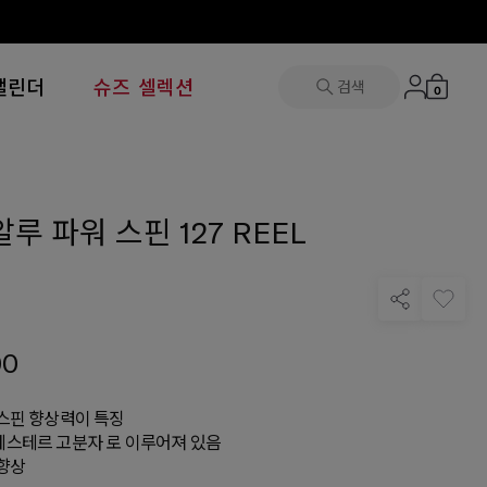
캘린더
슈즈 셀렉션
검색
0
루 파워 스핀 127 REEL
00
스핀 향상력이 특징
스테르 고분자 로 이루어져 있음
향상