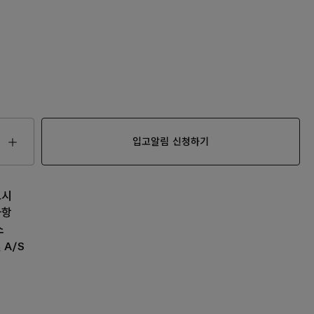
입고알림 신청하기
고시
00
사항
소
 A/S