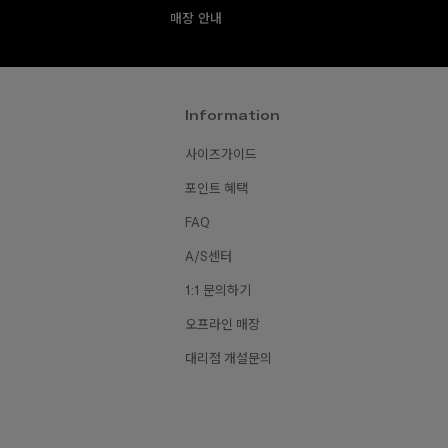
매장 안내
Information
사이즈가이드
포인트 혜택
FAQ
A/S센터
1:1 문의하기
오프라인 매장
대리점 개설문의