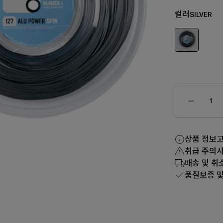
컬러
SILVER
상품 정보
₩150,0
170,000
₩160,000
₩80,000
₩130,000
취급 주의
배송 및 취
품질보증 및