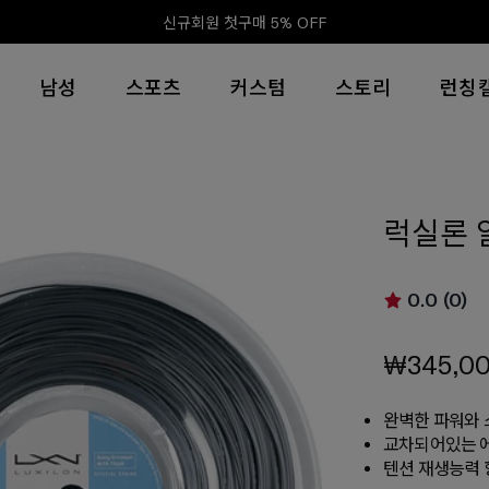
신규회원 첫구매 5% OFF
남성
스포츠
커스텀
스토리
런칭
럭실론 알
0.0 (0)
₩345,0
완벽한 파워와 
교차되어있는 에
텐션 재생능력 