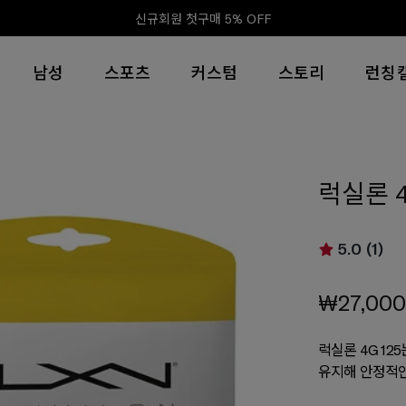
신규회원 첫구매 5% OFF
남성
스포츠
커스텀
스토리
런칭
럭실론 4
5.0 (1)
₩27,000
럭실론 4G 1
유지해 안정적인