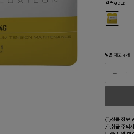
컬러
GOLD
남은 재고
개
4
₩150,0
170,000
₩160,000
₩80,000
₩130,000
상품 정보
취급 주의
배송 및 취