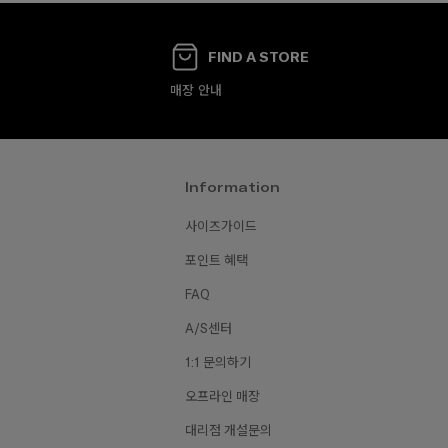
FIND A STORE
매장 안내
Information
사이즈가이드
포인트 혜택
FAQ
A/S센터
1:1 문의하기
오프라인 매장
대리점 개설문의