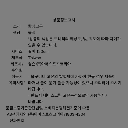
상품정보고시
소재
합성고무
색상
블랙
*상품의 색상은 모니터의 해상도, 빛, 각도에 따라 차이가
있을 수 있습니다.
사이즈
길이 120cm
제조국
Taiwan
제조사/
윌슨/㈜아머스포츠코리아
수입원
취급시
- 불꽃이나 고온의 발열체에 가까이 했을 경우 제품이
유의사항*
타거나 불이 옮겨 붙을 가능성이 있으니 주의하여 주시기
바랍니다.
- 반드시 테니스그립 고유목적으로만 사용하시기
바랍니다.
품질보증기준
관련법및 소비자분쟁해결기준에 따름
AS책임자와
(주)아머스포츠코리아/1833-4204
전화번호