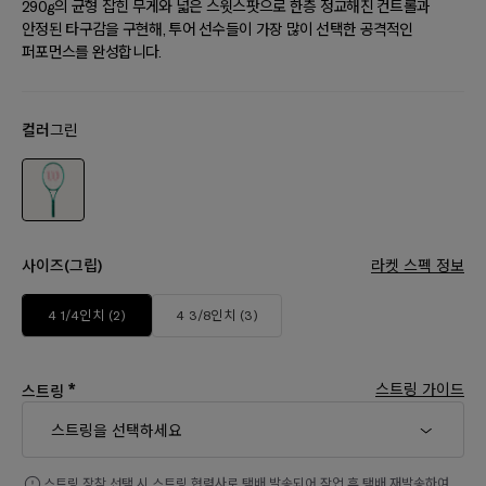
290g의 균형 잡힌 무게와 넓은 스윗스팟으로 한층 정교해진 컨트롤과
안정된 타구감을 구현해, 투어 선수들이 가장 많이 선택한 공격적인
퍼포먼스를 완성합니다.
컬러
그린
사이즈(그립)
라켓 스펙 정보
4 1/4인치 (2)
4 3/8인치 (3)
*
스트링 가이드
스트링
스트링을 선택하세요
스트링 장착 선택 시 스트링 협력사로 택배 발송되어 작업 후 택배 재발송하여