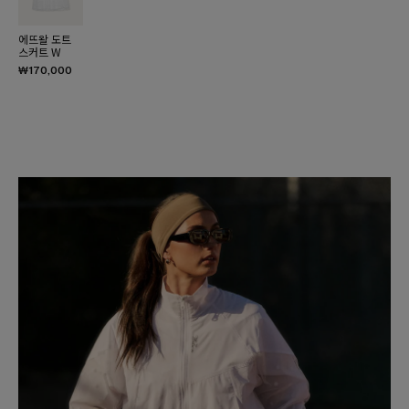
에뜨왈 도트
스커트 W
₩170,000