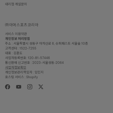
대리점 개설문의
㈜아머스포츠코리아
서비스 이용약관
개인정보 처리방침
주소 : 서울특별시 성동구 아차산로 6, 슈퍼패스트 서울숲 10층
고객센터 : 1522-7255
대표 : 김훈도
사업자등록번호: 120-81-57446
통신판매 신고번호 : 2023-서울성동-2064
사업자정보확인
개인정보관리책임자 : 임민지
호스팅 서비스 : Shopify
₩270,000
합계
입고알림 신청하기