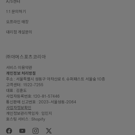
A/S센터
1:1 문의하기
오프라인 매장
대리점 개설문의
㈜아머스포츠코리아
서비스 이용약관
개인정보 처리방침
주소 : 서울특별시 성동구 아차산로 6, 슈퍼패스트 서울숲 10층
고객센터 : 1522-7255
대표 : 김훈도
사업자등록번호: 120-81-57446
통신판매 신고번호 : 2023-서울성동-2064
사업자정보확인
개인정보관리책임자 : 임민지
호스팅 서비스 : Shopify
₩160,000
합계