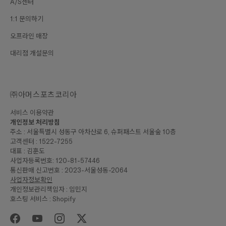
A/S센터
1:1 문의하기
오프라인 매장
대리점 개설문의
㈜아머스포츠코리아
서비스 이용약관
개인정보 처리방침
주소 : 서울특별시 성동구 아차산로 6, 슈퍼패스트 서울숲 10층
고객센터 : 1522-7255
대표 : 김훈도
사업자등록번호: 120-81-57446
통신판매 신고번호 : 2023-서울성동-2064
사업자정보확인
개인정보관리책임자 : 임민지
호스팅 서비스 : Shopify
₩70,000
합계