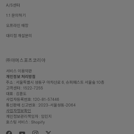
A/S센터
1:1 문의하기
오프라인 매장
대리점 개설문의
㈜아머스포츠코리아
서비스 이용약관
개인정보 처리방침
주소 : 서울특별시 성동구 아차산로 6, 슈퍼패스트 서울숲 10층
고객센터 : 1522-7255
대표 : 김훈도
사업자등록번호: 120-81-57446
통신판매 신고번호 : 2023-서울성동-2064
사업자정보확인
개인정보관리책임자 : 임민지
호스팅 서비스 : Shopify
₩95,000
합계