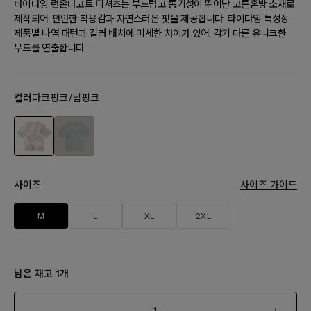
타이다잉 런온더코트 티셔츠는 부드럽고 통기성이 뛰어난 코튼혼방 소재로
제작되어, 편안한 착용감과 자연스러운 핏을 제공합니다. 타이다잉 특성상
제품별 나염 패턴과 컬러 배치에 미세한 차이가 있어, 각기 다른 유니크한
무드를 연출합니다.
컬러
다크핑크/딥핑크
사이즈
사이즈 가이드
M
L
XL
2XL
남은 재고
개
1