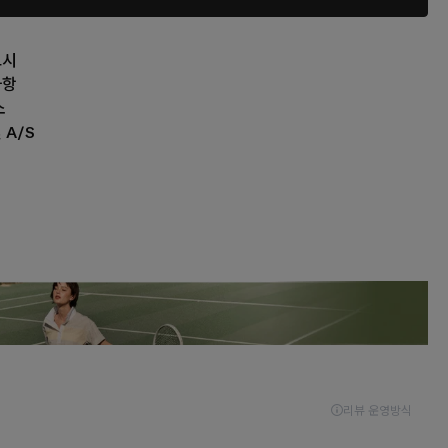
고시
사항
소
 A/S