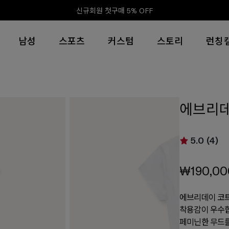
신규회원 첫구매 5% OFF
남성
스포츠
커스텀
스토리
런칭
에브리데
5.0 (4)
₩190,00
에브리데이 코트
착용감이 우수합
페미닌한 무드를