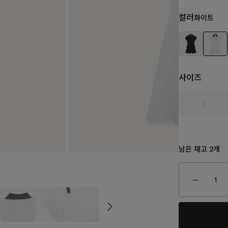
컬러
화이트
사이즈
S
남은 재고
개
2
₩150,0
170,000
₩160,000
₩80,000
₩130,000