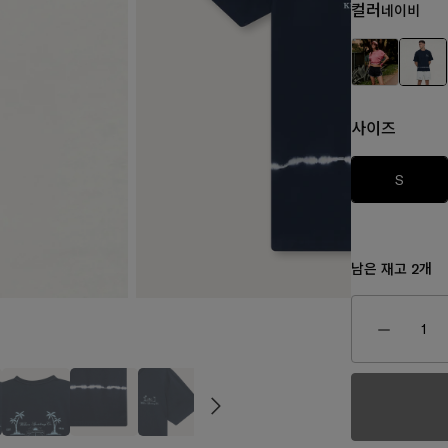
컬러
네이비
사이즈
S
남은 재고
개
2
₩150,0
170,000
₩160,000
₩80,000
₩130,000