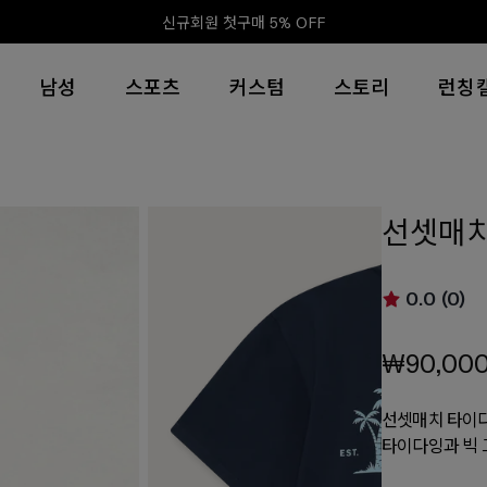
신규회원 첫구매 5% OFF
남성
스포츠
커스텀
스토리
런칭
선셋매치
0.0 (0)
₩90,00
선셋매치 타이다
타이다잉과 빅 