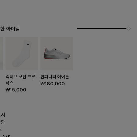
 한 아이템
액티브 모션 크루
인피니티 에어론
삭스
₩180,000
₩15,000
고시
사항
소
 A/S