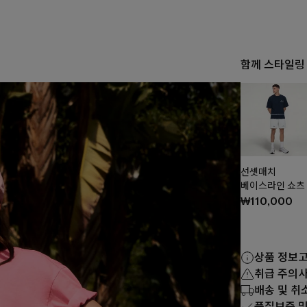
함께 스타일링
선셋매치
베이스라인 쇼츠
₩110,000
상품 정보
취급 주의
배송 및 취
품질보증 및