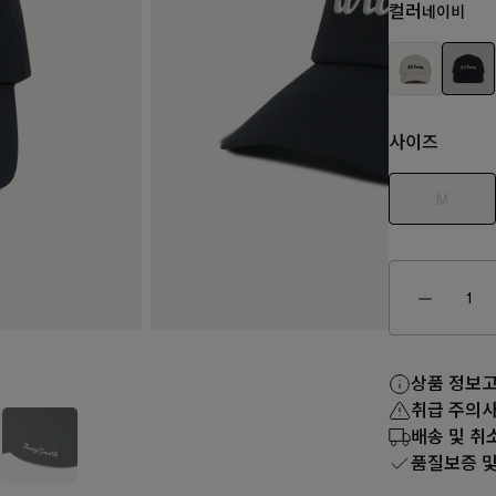
컬러
네이비
사이즈
M
₩150,0
170,000
₩160,000
상품 정보
₩80,000
₩130,000
취급 주의
배송 및 취
품질보증 및