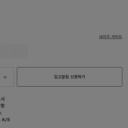
사이즈 가이드
L
입고알림 신청하기
00
고시
사항
소
 A/S