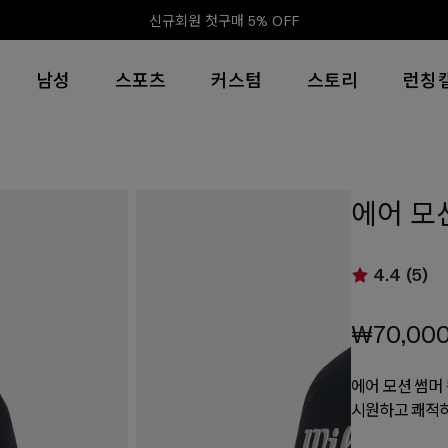
신규회원 첫구매 5% OFF
남성
스포츠
커스텀
스토리
런칭
에어 모
4.4 (5)
₩70,00
에어 모션 썸머
시원하고 쾌적하