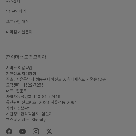
A/S센터
1:1 문의하기
오프라인 매장
대리점 개설문의
㈜아머스포츠코리아
서비스 이용약관
개인정보 처리방침
주소 : 서울특별시 성동구 아차산로 6, 슈퍼패스트 서울숲 10층
고객센터 : 1522-7255
대표 : 김훈도
사업자등록번호: 120-81-57446
통신판매 신고번호 : 2023-서울성동-2064
사업자정보확인
개인정보관리책임자 : 임민지
호스팅 서비스 : Shopify
₩20,000
합계