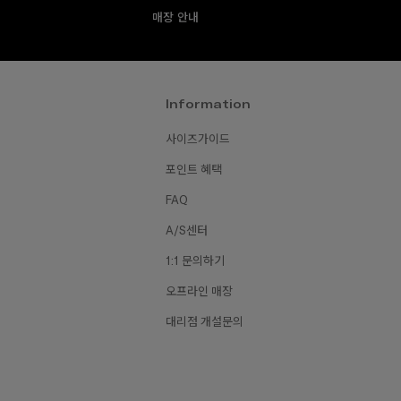
매장 안내
Information
사이즈가이드
포인트 혜택
FAQ
A/S센터
1:1 문의하기
오프라인 매장
대리점 개설문의