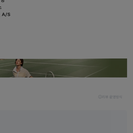
사항
소
 A/S