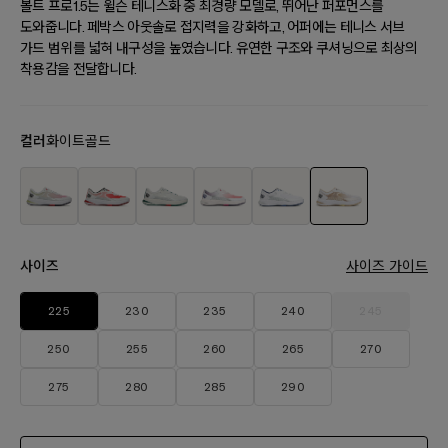
볼트 프로1.5는 윌슨 테니스화 중 최경량 모델로, 뛰어난 퍼포먼스를
도와줍니다. 페박스 아웃솔로 접지력을 강화하고, 어퍼에는 테니스 서브
가드 범위를 넓혀 내구성을 높였습니다. 유연한 구조와 쿠셔닝으로 최상의
착용감을 전달합니다.
컬러
화이트골드
사이즈
사이즈 가이드
225
230
235
240
245
250
255
260
265
270
275
280
285
290