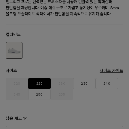
인트리그 프로는 탄력있는 EVA 소재를 사용해 반발력 있는 착화감과
편안함을 제공합니다. 이중 메쉬 구조로 가볍고 통기성이 우수하며, 8mm
몰드형 오솔라이트 삭라이너가 편안함을 지속적으로 유지해 줍니다.
컬러
민트
사이즈
사이즈 가이드
220
225
230
235
240
245
250
255
남은 재고
개
1