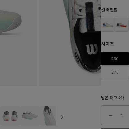
컬러
민트
사이즈
250
275
남은 재고
개
2
₩150,0
170,000
₩160,000
₩80,000
₩130,000