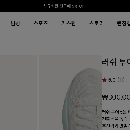
신규회원 첫구매 5% OFF
남성
스포츠
커스텀
스토리
런칭
러쉬 투어
5.0 (11)
₩300,0
러쉬 투어 5는
컨트롤을 돕습니
추진력과 반발력